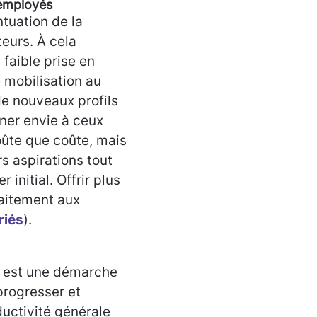
 employés
tuation de la
teurs. À cela
 faible prise en
 mobilisation au
 de nouveaux profils
nner envie à ceux
coûte que coûte, mais
s aspirations tout
initial. Offrir plus
rfaitement aux
riés
).
at est une démarche
progresser et
ductivité générale