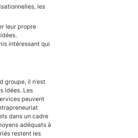
sationnelles, les
er leur propre
 idées.
is intéressant qui
 groupe, il n’est
es idées. Les
 services peuvent
ntrapreneuriat
ets dans un cadre
 moyens adéquats à
ariés restent les