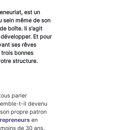
eneuriat, est un
au sein même de son
e boîte. Il s’agit
 développer. Et pour
vant ses rêves
i trois bonnes
otre structure.
tous parler
semble-t-il devenu
r son propre patron
trepreneurs
en
 moins de 30 ans.