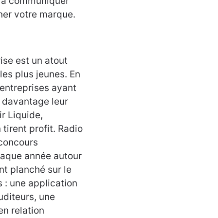
as à communiquer
nner votre marque.
ise est un atout
es plus jeunes. En
 entreprises ayant
 davantage leur
r Liquide,
tirent profit. Radio
 concours
haque année autour
nt planché sur le
s : une application
uditeurs, une
n relation