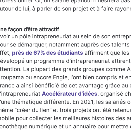
rofessionnel. Or, un salarié épanoui n’hésitera p
utour de lui, à parler de son projet et à faire rayo
ne façon d’être attractif
voir un pôle intrapreneuriat au sein de son entrepr
our se démarquer, notamment auprès des talents l
ffet,
près de 67% des étudiants
affirment que les
éveloppé un programme d’intrapreneuriat attirent
ttention. La plupart des grands groupes comme Ai
roupama ou encore Engie, l’ont bien compris et en 
rance a ainsi bénéficié de cet avantage grâce au
’intrapreneuriat
Accélérateur d’idées
, organisé c
’une thématique différente. En 2021, les salariés o
hème “créer du lien” et trois projets ont été retenu
obile pour collecter les meilleures histoires des a
onothèque numérique et un annuaire pour mettre e