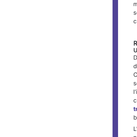
m
s
c
R
U
D
d
C
s
l
c
t
b
L