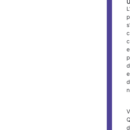
U
L
p
s
c
c
e
p
d
e
d
n
V
Q
d