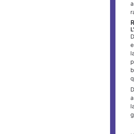
a
r
R
L
D
e
l
p
b
q
D
a
l
g