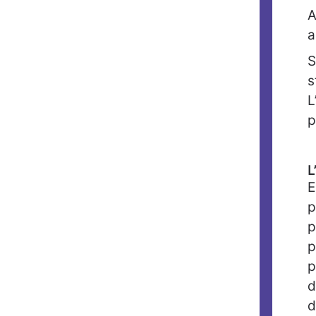
A
a
S
s
L
p
L
E
p
p
p
p
d
d