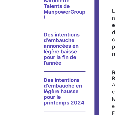
Baromètre
Talents de
L
ManpowerGroup
!
n
e
d
Des intentions
c
d’embauche
annoncées en
p
légère baisse
r
pour la fin de
l’année
R
R
Des intentions
A
d’embauche en
légère hausse
c
pour le
l
printemps 2024
e
F