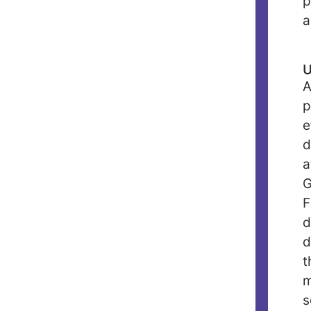
p
a
U
A
p
e
d
a
G
F
d
d
t
m
s