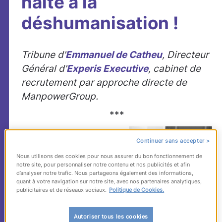
halte à la
déshumanisation !
Tribune d'
Emmanuel de Catheu
, Directeur
Général d'
Experis Executive
, cabinet de
recrutement par approche directe de
ManpowerGroup.
***
"Les recruteurs sont
Continuer sans accepter >
une espèce en voie
Nous utilisons des cookies pour nous assurer du bon fonctionnement de
d’extinction.
notre site, pour personnaliser notre contenu et nos publicités et afin
d’analyser notre trafic. Nous partageons également des informations,
C’est le message qui
quant à votre navigation sur notre site, avec nos partenaires analytiques,
publicitaires et de réseaux sociaux.
Politique de Cookies.
semble m’être adressé
au quotidien. Ici, je lis
Autoriser tous les cookies
que si aujourd’hui 95%