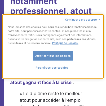
notamment
professionnel, atout
gagnant face à la crise
Continuer sans accepter >
Nous utilisons des cookies pour nous assurer du bon fonctionnement de
notre site, pour personnaliser notre contenu et nos publicités et afin
Au printemps 2010, le
Céreq
a interrogé
d’analyser notre trafic. Nous partageons également des informations,
quant à votre navigation sur notre site, avec nos partenaires analytiques,
environ 30 000 jeunes sortis pour la
publicitaires et de réseaux sociaux.
Politique de Cookies.
première fois de formation initiale au
cours ou à la fin de l’année scolaire 2006-
Autoriser tous les cookies
2007, dans le cadre de
l’enquête «
Paramètres des cookies
Génération 2007 »
. Les résultats de cette
enquête confirment que
le diplôme est un
atout gagnant face à la crise
:
« Le diplôme reste le meilleur
atout pour accéder à l’emploi