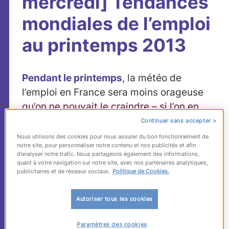
mercredi] Tendances
mondiales de l’emploi
au printemps 2013
Pendant le printemps
, la météo de
l’emploi en France sera moins orageuse
qu’on ne pouvait le craindre – si l’on en
croit les prévisions des employeurs – mais
Continuer sans accepter >
il n’y a pas matière à sauter au plafond. La
Nous utilisons des cookies pour nous assurer du bon fonctionnement de
notre site, pour personnaliser notre contenu et nos publicités et afin
même analyse nuancée prévaut au niveau
d’analyser notre trafic. Nous partageons également des informations,
global :
l’incertitude
ambiante
« continue
quant à votre navigation sur notre site, avec nos partenaires analytiques,
publicitaires et de réseaux sociaux.
Politique de Cookies.
d’affecter la confiance des employeurs,
partout dans le monde [NDLR : 66 000
Autoriser tous les cookies
employeurs ont été interrogés]
.
La plupart
des entreprises attendent une résolution
Paramètres des cookies