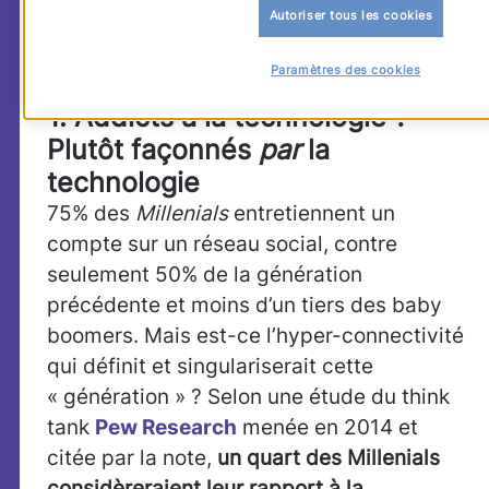
données sur de larges échantillons et
Autoriser tous les cookies
mesurées depuis plus de cinquante ans,
balaye, au passage, trois idées reçues.
Paramètres des cookies
1. Addicts à la technologie ?
Plutôt façonnés
par
la
technologie
75% des
Millenials
entretiennent un
compte sur un réseau social, contre
seulement 50% de la génération
précédente et moins d’un tiers des baby
boomers. Mais est-ce l’hyper-connectivité
qui définit et singulariserait cette
« génération » ? Selon une étude du think
tank
Pew Research
menée en 2014 et
citée par la note,
un quart des Millenials
considèreraient leur rapport à la