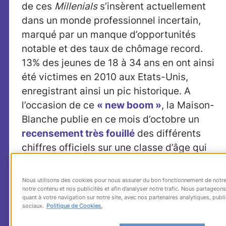
de ces
Millenials
s’insèrent actuellement
dans un monde professionnel incertain,
marqué par un manque d’opportunités
notable et des taux de chômage record.
13% des jeunes de 18 à 34 ans en ont ainsi
été victimes en 2010 aux Etats-Unis,
enregistrant ainsi un pic historique. A
l’occasion de ce
« new boom »
, la Maison-
Blanche publie en ce mois d’octobre un
recensement très fouillé
des différents
chiffres officiels sur une classe d’âge qui
aura rarement été l’objet de tant de
conjectures, radicalité des mutations
Nous utilisons des cookies pour nous assurer du bon fonctionnement de notre 
sociales aidant… Rédigée par ses
notre contenu et nos publicités et afin d’analyser notre trafic. Nous partageo
quant à votre navigation sur notre site, avec nos partenaires analytiques, publi
spécialistes du
Council of Economic
sociaux.
Politique de Cookies.
Advisors
, la note, qui s’appuie sur des