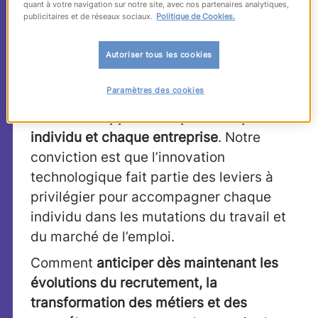
quant à votre navigation sur notre site, avec nos partenaires analytiques,
et de l’emploi.
publicitaires et de réseaux sociaux.
Politique de Cookies.
Expert des Ressources Humaines et de
Autoriser tous les cookies
l’emploi depuis plus de 60 ans,
ManpowerGroup vise à faire de la
Paramètres des cookies
#HRevolution qui bouscule le marché du
travail
une opportunité pour chaque
individu et chaque entreprise
. Notre
conviction est que l’innovation
technologique fait partie des leviers à
privilégier pour accompagner chaque
individu dans les mutations du travail et
du marché de l’emploi.
Comment
anticiper dès maintenant les
évolutions du recrutement, la
transformation des métiers et des