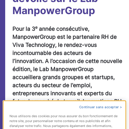
ManpowerGroup
e
Pour la 3
année consécutive,
ManpowerGroup est le partenaire RH de
Viva Technology, le rendez-vous
incontournable des acteurs de
l’innovation. A l’occasion de cette nouvelle
édition, le Lab ManpowerGroup
accueillera grands groupes et startups,
acteurs du secteur de l’emploi,
entrepreneurs innovants et experts du
futur du marché du travail. Innovations RH,
Continuer sans accepter >
retours d’expérience, études, débats… le
Nous utilisons des cookies pour nous assurer du bon fonctionnement de
Lab sera le lieu privilégié de rencontres et
notre site, pour personnaliser notre contenu et nos publicités et afin
d’échanges autour des mutations des RH
d’analyser notre trafic. Nous partageons également des informations,