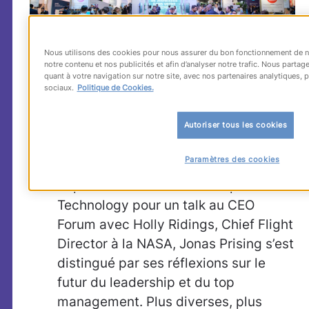
Nous utilisons des cookies pour nous assurer du bon fonctionnement de no
notre contenu et nos publicités et afin d’analyser notre trafic. Nous part
quant à votre navigation sur notre site, avec nos partenaires analytiques, p
sociaux.
Politique de Cookies.
Des intervenants prestigieux, pour tous
les publics
e
Autoriser tous les cookies
Pour la 2
année consécutive,
Jonas
Prising
, Chairman & CEO de
Paramètres des cookies
ManpowerGroup, avait fait le
déplacement à Paris. Invité par Viva
Technology pour un talk au CEO
Forum avec Holly Ridings, Chief Flight
Director à la NASA, Jonas Prising s’est
distingué par ses réflexions sur le
futur du leadership et du top
management. Plus diverses, plus