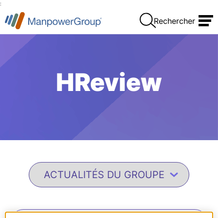
:
Rechercher
HReview