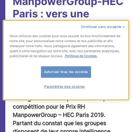
ManpowerGroup-HEC
Paris : vers une
intelligence collective
Continuer sans accepter >
sans limite ?
Nous utilisons des cookies pour nous assurer du bon fonctionnement de
notre site, pour personnaliser notre contenu et nos publicités et afin
d’analyser notre trafic. Nous partageons également des informations,
quant à votre navigation sur notre site, avec nos partenaires analytiques,
e
SÉLECTION. Et si le XIX
siècle était non
publicitaires et de réseaux sociaux.
Politique de Cookies.
pas celui de l’intelligence artificielle mais
Autoriser tous les cookies
celui de l’intelligence collective ? C’est en
tout cas la thèse défendue par Émile
Paramètres des cookies
Servan-Schreiber dans son dernier
ouvrage intitulé « Super collectif », en
compétition pour le Prix RH
ManpowerGroup – HEC Paris 2019.
Partant du constat que les groupes
disposent de leur propre intelligence,