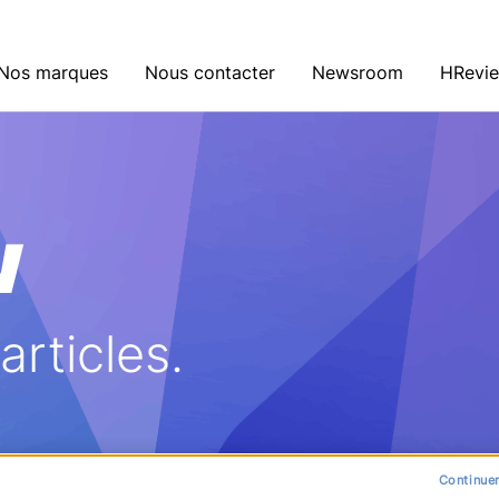
Nos marques
Nous contacter
Newsroom
HRevi
w
rticles.
Continuer