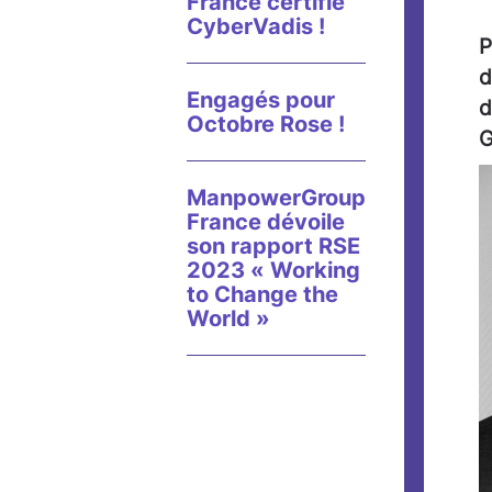
France certifié
CyberVadis !
P
d
Engagés pour
d
Octobre Rose !
G
ManpowerGroup
France dévoile
son rapport RSE
2023 « Working
to Change the
World »