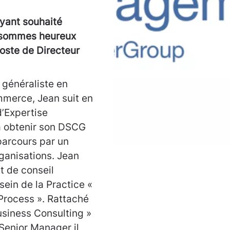
yant souhaité
s sommes heureux
oste de Directeur
 généraliste en
merce, Jean suit en
d’Expertise
à obtenir son DSCG
parcours par un
ganisations. Jean
t de conseil
ein de la Practice «
rocess ». Rattaché
usiness Consulting »
Senior Manager il