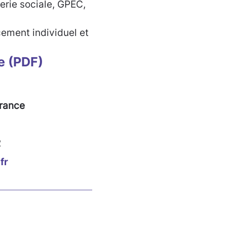
rie sociale, GPEC,
ment individuel et
e (PDF)
rance
2
fr