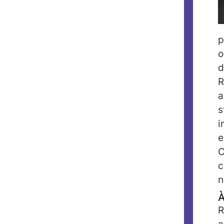
p
o
d
R
a
s
i
e
C
c
n
À
R