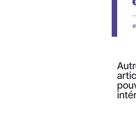
#
Autr
arti
pou
inté