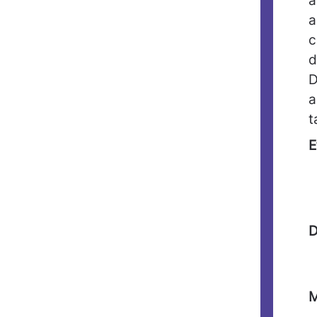
a
a
c
d
D
a
t
E
D
M