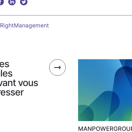
RightManagement
es
cles
vant vous
resser
MANPOWERGROUP