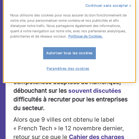
et par un rapprochement avec la
French
Continuer sans accepter >
Tech
, la
«
communauté de tous ceux qui
Nous utilisons des cookies pour nous assurer du bon fonctionnement de
font le numérique en France »
.
Comment
notre site, pour personnaliser notre contenu et nos publicités et afin
d’analyser notre trafic. Nous partageons également des informations,
mettre en œuvre ce vaste chantier ? Au
quant à votre navigation sur notre site, avec nos partenaires analytiques,
publicitaires et de réseaux sociaux.
Politique de Cookies.
programme : des logiques territoriales
d’innovation permettant d’identifier,
Autoriser tous les cookies
mobiliser et développer les « champions »
du territoire. Au cœur du sujet, demeure
la
Paramètres des cookies
difficulté de « produire » des
compétences adaptées au numérique,
débouchant sur les
souvent discutées
difficultés à recruter pour les entreprises
du secteur.
Alors que 9 villes ont obtenu le label
« French Tech » le 12 novembre dernier,
retour sur ce que le
Cahier des charges