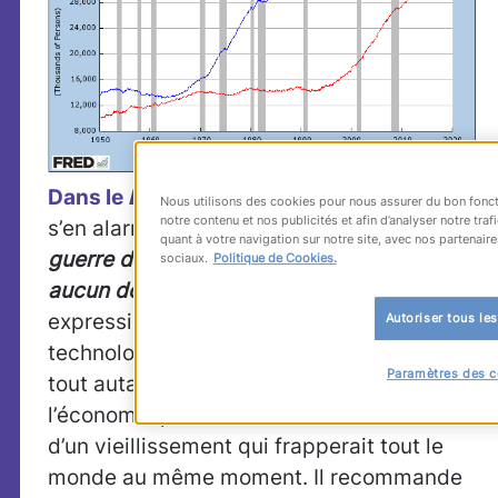
Dans le
Business Insider
,
Matthew O’Brien
Nous utilisons des cookies pour nous assurer du bon fonct
notre contenu et nos publicités et afin d’analyser notre tr
s’en alarme :
« sur le front de l’emploi, la
quant à votre navigation sur notre site, avec nos partenaire
guerre des générations va se durcir sans
sociaux.
Politique de Cookies.
aucun doute »
.
Plus modéré dans son
expression, le spécialiste des
Autoriser tous le
technologies RH
Steve Boese
s’inquiète
Paramètres des c
tout autant : sans une réaction rapide,
l’économie pourrait durement se ressentir
d’un vieillissement qui frapperait tout le
monde au même moment. Il recommande