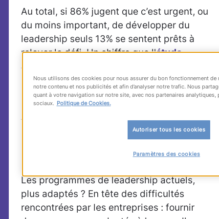
Au total, si 86% jugent que c’est urgent, ou
du moins important, de développer du
leadership seuls 13% se sentent prêts à
relever le défi. Un chiffre que l'
étude
annuelle
de
Right Management
annonçait
déjà : le
leadership
est la
top-priorité
Nous utilisons des cookies pour nous assurer du bon fonctionnement de n
notre contenu et nos publicités et afin d’analyser notre trafic. Nous part
d'une majorité des 2 200leaders business
quant à votre navigation sur notre site, avec nos partenaires analytiques, 
sociaux.
Politique de Cookies.
et RH interrogés quand, dans le même
temps, seuls
13% estiment que leur
Autoriser tous les cookies
organisation développe des stratégies
permettant de générer durablement des
Paramètres des cookies
leaders
.
Les programmes de leadership actuels,
plus adaptés ? En tête des difficultés
rencontrées par les entreprises : fournir