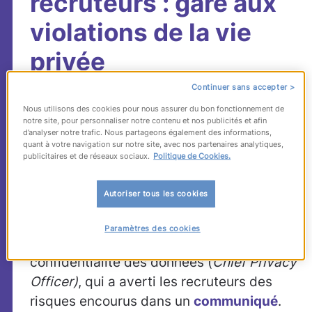
recruteurs : gare aux
violations de la vie
privée
Continuer sans accepter >
« Tout employeur qui chercherait à
Nous utilisons des cookies pour nous assurer du bon fonctionnement de
notre site, pour personnaliser notre contenu et nos publicités et afin
accéder aux données privées d’un
d’analyser notre trafic. Nous partageons également des informations,
candidat sur Facebook s’exposerait à des
quant à votre navigation sur notre site, avec nos partenaires analytiques,
publicitaires et de réseaux sociaux.
Politique de Cookies.
poursuites juridiques ».
Suite à de
nombreuses plaintes d’utilisateurs
Autoriser tous les cookies
réagissant aux pratiques de recruteurs
trop curieux, Facebook a pris position par
Paramètres des cookies
la voix de sa Responsable de la
confidentialité des données (
Chief Privacy
Officer)
, qui a averti les recruteurs des
risques encourus dans un
communiqué
.