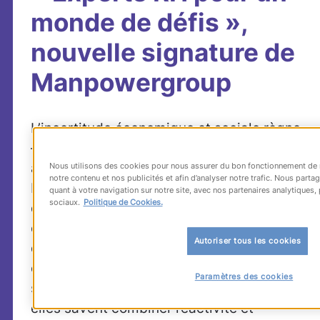
monde de défis »,
nouvelle signature de
Manpowergroup
L’incertitude économique et sociale règne
– et cependant les entreprises continuent
à innover, à investir, à prendre des risques.
Nous utilisons des cookies pour nous assurer du bon fonctionnement de n
notre contenu et nos publicités et afin d’analyser notre trafic. Nous par
Elles naissent, grandissent, fusionnent et
quant à votre navigation sur notre site, avec nos partenaires analytiques, 
sociaux.
Politique de Cookies.
disparaissent parfois, dans un
environnement économique qui conjugue
Autoriser tous les cookies
défis de la performance et défis de la
compétitivité durable. Certaines semblent
Paramètres des cookies
s’adapter plus vite – et mieux réussir :
elles savent combiner réactivité et