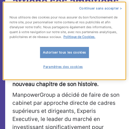
affiche ses ambitions
Continuer sans accepter >
Nous utilisons des cookies pour nous assurer du bon fonctionnement de
Nouvelle signature de marque («
notre site, pour personnaliser notre contenu et nos publicités et afin
Changeons de regard
»), recrutements
d’analyser notre trafic. Nous partageons également des informations,
quant à votre navigation sur notre site, avec nos partenaires analytiques,
massifs de consultants, campagne
publicitaires et de réseaux sociaux.
Politique de Cookies.
d’image et de notoriété dans la presse
économique et sur les réseaux sociaux
Autoriser tous les cookies
professionnels : Experis Executive, le
Paramètres des cookies
cabinet de recrutement par approche
directe de ManpowerGroup entame un
nouveau chapitre de son histoire.
ManpowerGroup a décidé de faire de son
cabinet par approche directe de cadres
supérieurs et dirigeants, Experis
Executive, le leader du marché en
investissant significativement pour