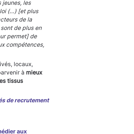
 jeunes, les
i (…) [et plus
cteurs de la
 sont de plus en
eur permet] de
aux compétences,
rivés, locaux,
parvenir à
mieux
des tissus
ltés de recrutement
médier aux