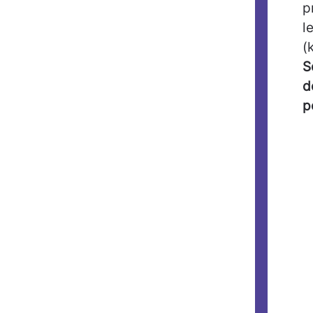
p
l
(
S
d
p