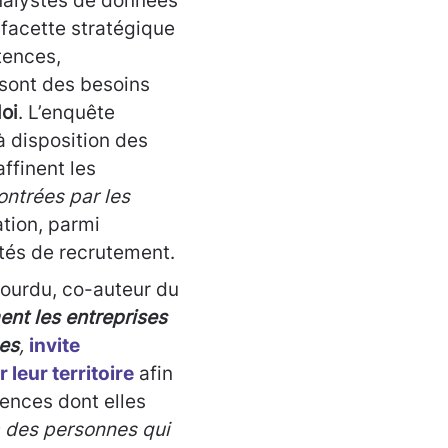
analystes de données
 facette stratégique
tences,
sont des besoins
loi
. L’enquête
à disposition des
affinent les
contrées par les
ation, parmi
cultés de recrutement.
Bourdu, co-auteur du
ment les entreprises
es
,
invite
leur territoire
afin
tences dont elles
via des personnes qui