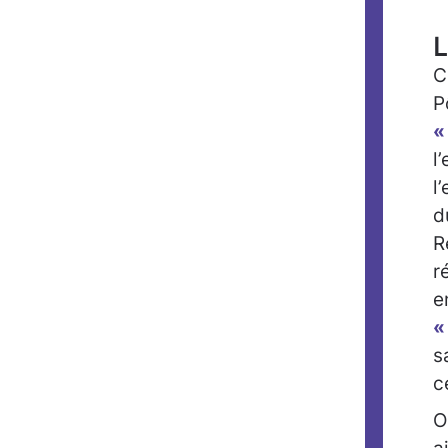
L
C
P
«
l
l
d
R
r
e
«
s
c
O