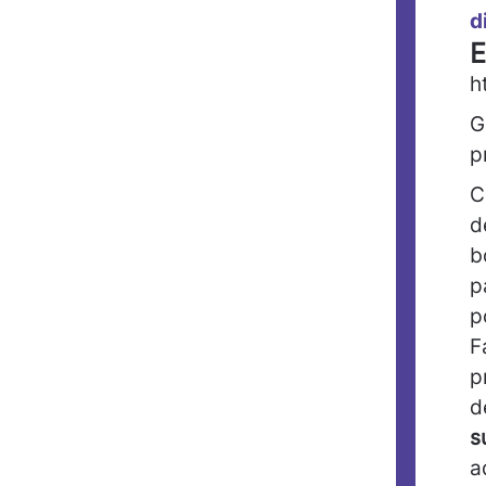
d
E
h
G
p
C
d
b
p
p
F
p
d
s
a