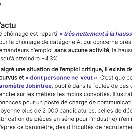
?
’actu
e chômage est reparti
« très nettement à la hauss
our le chômage de catégorie A, qui concerne près 
emandeurs d’emploi
sans aucune activité
, la hau
usqu’à atteindre +4,3%.
algré une situation de l’emploi critique, il existe 
ourvus et
« dont personne ne veut »
. C’est que c
aromètre Jobintree
, publié dans la foulée de ces c
enche sur les métiers les moins convoités. Illustra
nnonces pour un poste de chargé de communicatio
oyenne plus de 2 000 candidatures, celles de déc
abrication de pièces en série pour l’industrie) n’en
’après ce baromètre, des difficultés de recruteme