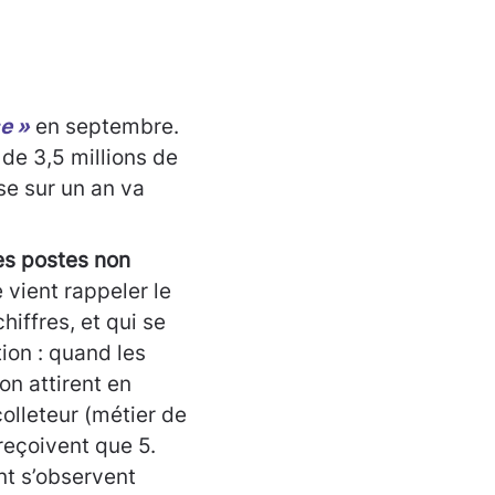
e »
en septembre.
de 3,5 millions de
sse sur un an va
des postes non
e vient rappeler le
hiffres, et qui se
tion : quand les
n attirent en
olleteur (métier de
 reçoivent que 5.
nt s’observent