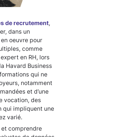
tés de recrutement
,
ier, dans un
 en oeuvre pour
multiples, comme
expert en RH, lors
 la Havard Business
 formations qui ne
loyeurs, notamment
emandées et d’une
e vocation, des
on qui impliquent une
ez varié.
 » et comprendre