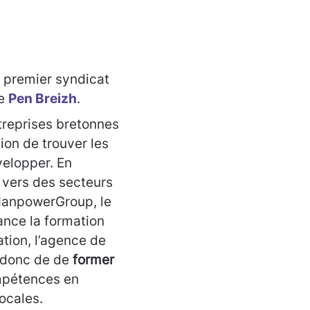
, premier syndicat
ve
Pen Breizh
.
treprises bretonnes
on de trouver les
elopper. En
i vers des secteurs
 ManpowerGroup, le
ance la formation
tion, l’agence de
 donc de de
former
ompétences en
ocales.