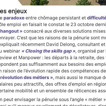
es enjeux
e
paradoxe
entre chômage persistant et
difficul
ôle emploi en faisait le constat le 23 octobre dern
 hangout »
consacré aux diverses solutions mises
’enrayer. C’est que les raisons de la pénurie sont 
’expliquait récemment David Delong, consultant et 
u webinar
« Closing the skills gap »
, organisé par
eview et Manpower : les départs à la retraite, des
épondent pas suffisamment aux besoins des emp
n raison de l’évolution rapide des compétences d
 révolution des métiers »
, mais aussi le manque d
alaires peu attractifs, des offres d’emploi en régi
ertaine mobilité et un ensemble de réticences ass
n peut envisager la pénurie sous l’angle « métier