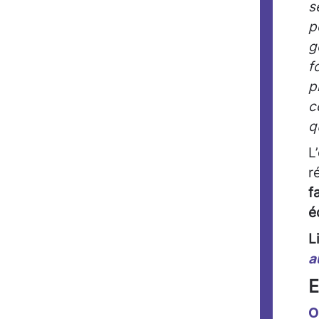
s
p
g
f
p
c
q
L
r
f
é
L
a
E
O