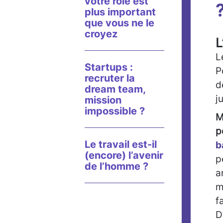
votre rôle est
plus important
que vous ne le
croyez
L
L
Startups :
P
recruter la
d
dream team,
j
mission
impossible ?
M
p
Le travail est-il
b
(encore) l’avenir
p
de l’homme ?
a
m
f
D