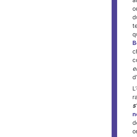
a
o
d
t
q
B
c
c
e
d
L
r
s
n
d
o