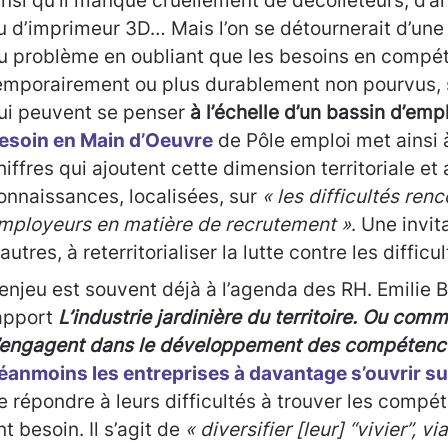
insi qu’il manque cruellement de décolleteurs, d’
u d’imprimeur 3D… Mais l’on se détournerait d’une
u problème en oubliant que les besoins en compé
emporairement ou plus durablement non pourvus, 
ui peuvent se penser
à l’échelle d’un bassin d’emp
esoin en Main d’Oeuvre
de Pôle emploi met ainsi 
hiffres qui ajoutent cette dimension territoriale et 
onnaissances, localisées, sur
« les difficultés ren
mployeurs en matière de recrutement »
. Une invit
’autres, à reterritorialiser la lutte contre les diffi
’enjeu est souvent déjà à l’agenda des RH. Emilie 
apport
L’industrie jardinière du territoire. Ou com
’engagent dans le développement des compétenc
éanmoins les entreprises à davantage s’ouvrir sur 
e répondre à leurs difficultés à trouver les compé
nt besoin. Il s’agit de
« diversifier [leur] “vivier”, 