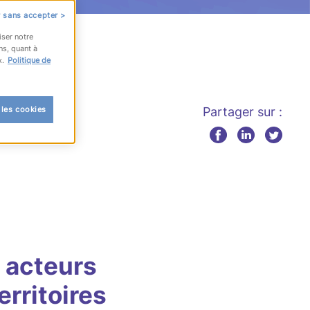
 sans accepter >
iser notre
ns, quant à
x.
Politique de
 les cookies
Partager sur :
 acteurs
erritoires