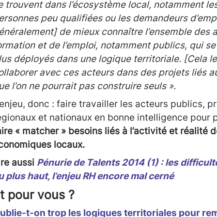
e trouvent dans l’écosystème local, notamment les
ersonnes peu qualifiées ou les demandeurs d’emplo
énéralement] de mieux connaître l’ensemble des a
ormation et de l’emploi, notamment publics, qui se
lus déployés dans une logique territoriale. [Cela l
ollaborer avec ces acteurs dans des projets liés 
ue l’on ne pourrait pas construire seuls ».
’enjeu, donc : faire travailler les acteurs publics, p
égionaux et nationaux en bonne intelligence pour 
aire « matcher » besoins liés à l’activité et réalité 
conomiques locaux.
ire aussi
Pénurie de Talents 2014 (1) : les difficu
u plus haut, l’enjeu RH encore mal cerné
t pour vous ?
ublie-t-on trop les logiques territoriales pour re