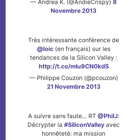
— Andrea K. (@AndieCrispy)
8
Novembre 2013
Très intéressante conférence de
@loic
(en français) sur les
tendances de la Silicon Valley :
http://t.co/mlu9CN0kdS
— Philippe Couzon (@pcouzon)
21 Novembre 2013
A suivre sans faute… RT
@PhilJ
:
Décrypter la
#SiliconValley
avec
honnêteté: ma mission