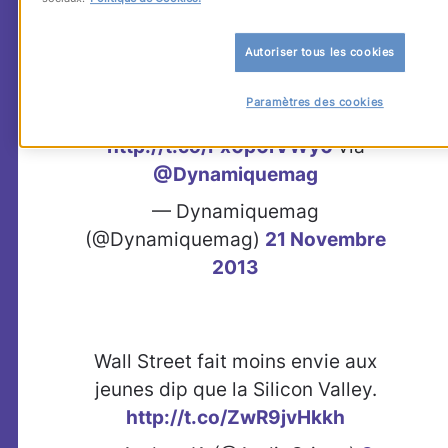
l’emploi
, n’est pas clos, mais la fascination
qu’exerce « The Valley » ne s’éteint pas :
Autoriser tous les cookies
Orange Fab, la Silicon Valley
Paramètres des cookies
d’Orange
http://t.co/Px0p0iVWy0
via
@Dynamiquemag
— Dynamiquemag
(@Dynamiquemag)
21 Novembre
2013
Wall Street fait moins envie aux
jeunes dip que la Silicon Valley.
http://t.co/ZwR9jvHkkh