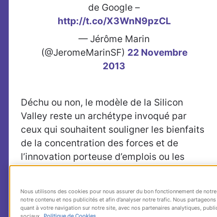
de Google –
http://t.co/X3WnN9pzCL
— Jérôme Marin
(@JeromeMarinSF)
22 Novembre
2013
Déchu ou non, le modèle de la Silicon
Valley reste un archétype invoqué par
ceux qui souhaitent souligner les bienfaits
de la concentration des forces et de
l’innovation porteuse d’emplois ou les
nouvelles réalités de nos
« économies de
l’iPhone »
.
Faut-il multiplier les Silicon
Nous utilisons des cookies pour nous assurer du bon fonctionnement de notre 
Valley en France ?
Le débat de la
notre contenu et nos publicités et afin d’analyser notre trafic. Nous partageon
quant à votre navigation sur notre site, avec nos partenaires analytiques, publi
clusterisation
,
déjà évoqué sur l’
Atelier de
sociaux.
Politique de Cookies.