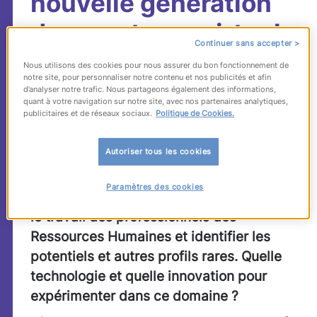
nouvelle génération
de recruteurs virtuels
Continuer sans accepter >
Nous utilisons des cookies pour nous assurer du bon fonctionnement de
Résolument multicanal, le recrutement est
notre site, pour personnaliser notre contenu et nos publicités et afin
d’analyser notre trafic. Nous partageons également des informations,
confronté à un volume de données à
quant à votre navigation sur notre site, avec nos partenaires analytiques,
publicitaires et de réseaux sociaux.
Politique de Cookies.
traiter de plus en plus important. Si les
outils digitaux sont entrés dans les
Autoriser tous les cookies
usages, les solutions de recrutement
virtuelles se développent quant à elles
Paramètres des cookies
pas à pas. Avec un seul objectif : faciliter
le travail des professionnels des
Ressources Humaines et identifier les
potentiels et autres profils rares. Quelle
technologie et quelle innovation pour
expérimenter dans ce domaine ?