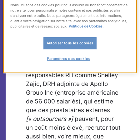
embauches et de la rétention des
Nous utilisons des cookies pour nous assurer du bon fonctionnement de
notre site, pour personnaliser notre contenu et nos publicités et afin
talents dans votre entreprise,
d’analyser notre trafic. Nous partageons également des informations,
quant à votre navigation sur notre site, avec nos partenaires analytiques,
vous auriez du mal à le croire.
publicitaires et de réseaux sociaux.
Politique de Cookies.
Vous seriez encore plus
sceptique si l’on vous promettait,
Autoriser tous les cookies
dans le même temps, d’alléger
votre budget recrutement. C’est
Paramètres des cookies
pourtant ce que pensent des
responsables RH comme Shelley
Zajic, DRH adjointe de Apollo
Group Inc (entreprise américaine
de 56 000 salariés), qui estime
que des prestataires externes
[« outsourcers »]
peuvent, pour
un coût moins élevé, recruter tout
aussi bien, voire mieux, que