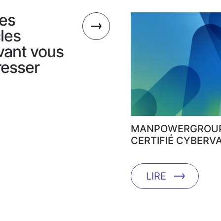
es
cles
vant vous
resser
MANPOWERGROUP
CERTIFIÉ CYBERVA
LIRE