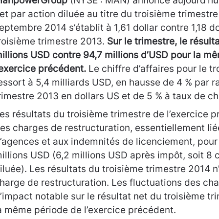
anpowerGroup
(NYSE : MAN) annonce aujourd’hui
et par action diluée au titre du troisième trimestre
eptembre 2014 s’établit à 1,61 dollar contre 1,18 do
roisième trimestre 2013.
Sur le trimestre, le résult
illions USD contre 94,7 millions d’USD pour la m
’exercice précédent.
Le chiffre d’affaires pour le t
essort à 5,4 milliards USD, en hausse de 4 % par r
rimestre 2013 en dollars US et de 5 % à taux de c
es résultats du troisième trimestre de l’exercice 
es charges de restructuration, essentiellement lié
’agences et aux indemnités de licenciement, pour
illions USD (6,2 millions USD après impôt, soit 8 
iluée). Les résultats du troisième trimestre 2014 
harge de restructuration. Les fluctuations des ch
’impact notable sur le résultat net du troisième tr
a même période de l’exercice précédent.