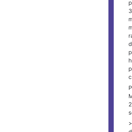
p
3
m
m
r
d
p
h
p
c
P
M
2
s
>
d