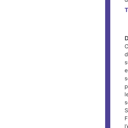
T
D
C
d
s
e
s
p
l
s
S
F
l