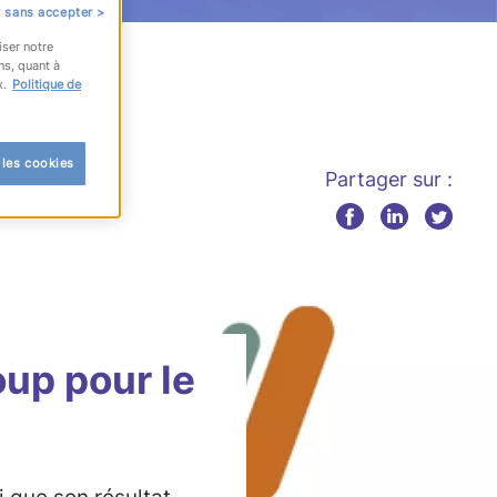
 sans accepter >
iser notre
ns, quant à
x.
Politique de
 les cookies
Partager sur :
up pour le