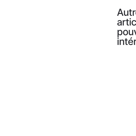
Autr
arti
pou
inté