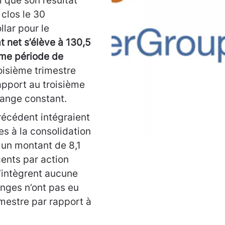
 que son résultat
 clos le 30
llar pour le
at net s’élève à 130,5
ême période de
roisième trimestre
apport au troisième
hange constant.
précédent intégraient
es à la consolidation
 un montant de 8,1
cents par action
n’intègrent aucune
anges n’ont pas eu
imestre par rapport à