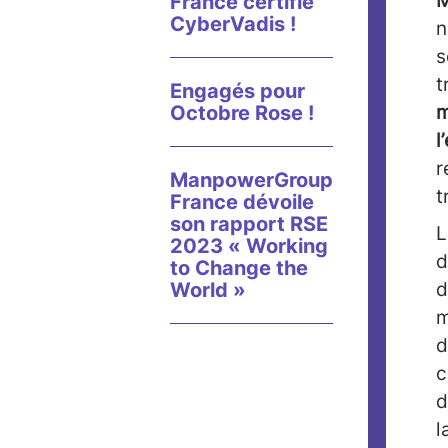
M
France certifié
CyberVadis !
n
s
t
Engagés pour
Octobre Rose !
m
l
r
ManpowerGroup
t
France dévoile
son rapport RSE
L
2023 « Working
d
to Change the
World »
d
m
d
c
d
l