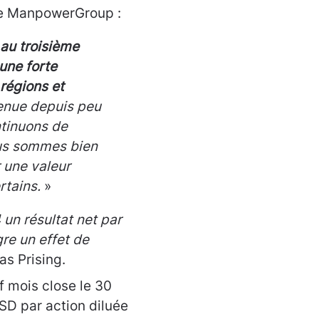
de ManpowerGroup :
 au troisième
 une forte
 régions et
enue depuis peu
ntinuons de
ous sommes bien
r une valeur
rtains.
»
un résultat net par
gre un effet de
as Prising.
f mois close le 30
SD par action diluée