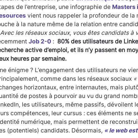
tapes de l’entreprise, une infographie de
Masters 
esources
vient nous rappeler la profondeur de la 
ouche à la nature même de la relation entre candi
 Avec les réseaux sociaux, vous êtes candidats à vi
écemment
Job 2-0
:
80% des utilisateurs de Link
echerche active d’emploi, et ils n’y passent en m
eux heures par semaine.
ne énigme ? L’engagement des utilisateurs ne vie
rincipalement, comme dans les réseaux sociaux
«
changes horizontaux, entre internautes, mais plutôt
uantité de postes à pourvoir au vu du grand nombre
inkedIn, les utilisateurs, même passifs, dévoilent 
eurs compétences, leur cursus : ces éléments ne 
’identité numérique, mais permettent de reconstrui
es (potentiels) candidats. Désormais,
« le web est