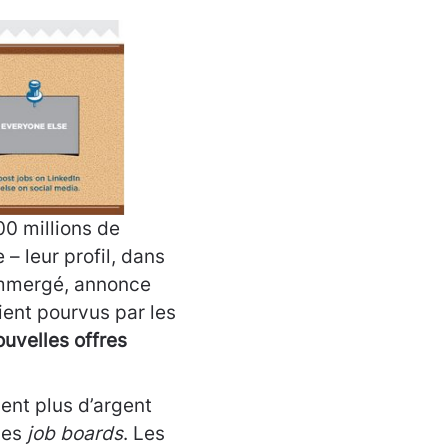
00 millions de
– leur profil, dans
 immergé, annonce
ient pourvus par les
ouvelles offres
ent plus d’argent
 les
job boards
. Les