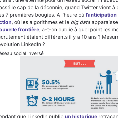
0 ans : une éternité pour un réseau social ? Faceb
assé le cap de la décennie, quand Twitter vient à 
es 7 premières bougies. A l’heure où
l’anticipatio
iction
, où les algorithmes et le
big data
apparaiss
ouvelle frontière
, a-t-on oublié à quel point les 
ecrutement étaient différents il y a 10 ans ? Mesur
évolution LinkedIn ?
éseau social inversé
endant que LinkedIn publie
un historique
retraçan