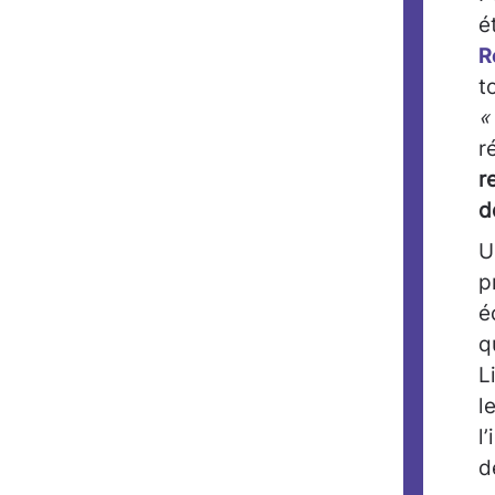
é
R
t
«
r
r
d
U
p
é
q
L
l
l
d