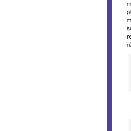
m
p
m
s
r
r