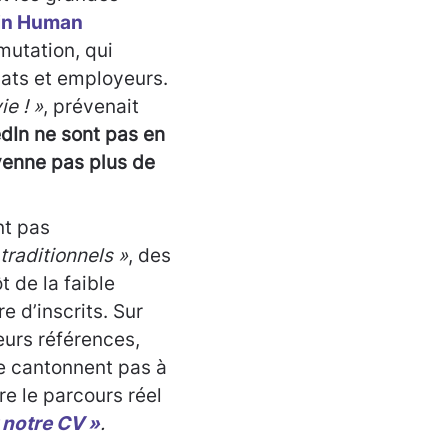
in Human
mutation, qui
dats et employeurs.
e ! »
, prévenait
edIn ne sont pas en
oyenne pas plus de
nt pas
 traditionnels »
, des
 de la faible
 d’inscrits. Sur
leurs références,
se cantonnent pas à
re le parcours réel
 notre CV »
.