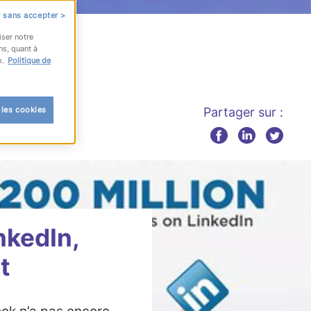
 sans accepter >
iser notre
ns, quant à
x.
Politique de
 les cookies
Partager sur :
nkedIn,
t