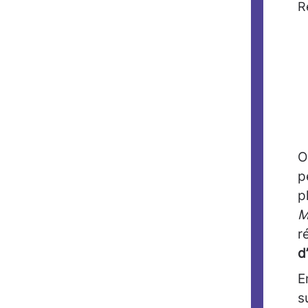
R
O
p
p
M
r
d
E
s