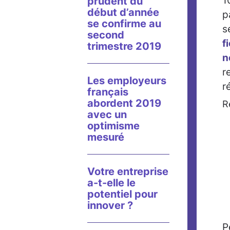
1
prudent du
début d’année
p
se confirme au
s
second
f
trimestre 2019
n
r
Les employeurs
r
français
abordent 2019
R
avec un
optimisme
mesuré
Votre entreprise
a-t-elle le
potentiel pour
innover ?
P