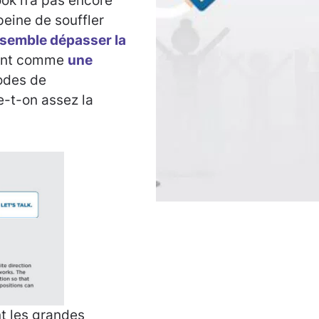
ook n’a pas encore
peine de souffler
n semble dépasser la
ent comme
une
modes de
e-t-on assez la
t les grandes