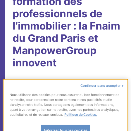
formation des
professionnels de
l’immobilier : la Fnaim
du Grand Paris et
ManpowerGroup
innovent
La FNAIM du Grand Paris a fait appel à
Continuer sans accepter >
ManpowerGroup, via ses marques
Nous utilisons des cookies pour nous assurer du bon fonctionnement de
FuturSkill et ManpowerGroup Solutions,
notre site, pour personnaliser notre contenu et nos publicités et afin
pour concevoir et animer une solution
d’analyser notre trafic. Nous partageons également des informations,
quant à votre navigation sur notre site, avec nos partenaires analytiques,
digitale permettant à ses 16 000
publicitaires et de réseaux sociaux.
Politique de Cookies.
adhérents et collaborateurs d’accéder à
des services RH innovants en matière de
Autoriser tous les cookies