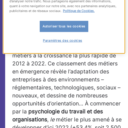
métiers qui montent,
d’analyser notre trafic. Nous partageons également des informations,
quant à votre navigation sur notre site, avec nos partenaires analytiques,
qui montent…
publicitaires et de réseaux sociaux.
Politique de Cookies.
Autoriser tous les cookies
Où se situe le réservoir d’emplois aux
États-Unis dans les années à venir
Paramètres des cookies
?
Business Insiders
a répertorié les 30
métiers à la croissance la plus rapide de
2012 à 2022. Ce classement des métiers
en émergence révèle l’adaptation des
entreprises à des environnements –
réglementaires, technologiques, sociaux –
nouveaux, et dessine de nombreuses
opportunités d’orientation… À commencer
par la
psychologie du travail et des
organisations
,
le
métier le plus amené à se
développer d’ici 2022 (+53,4%, soit 2 500