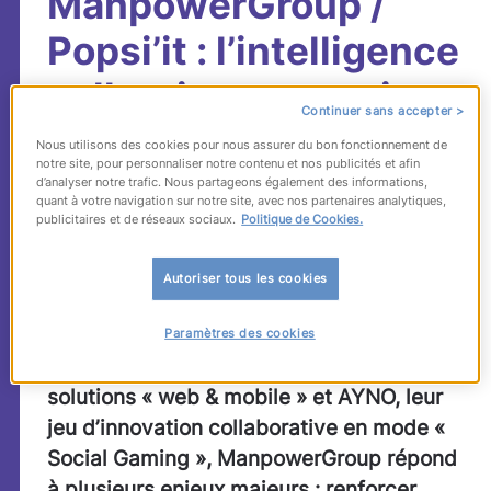
ManpowerGroup /
Popsi’it : l’intelligence
collective au service
Continuer sans accepter >
de l’innovation
Nous utilisons des cookies pour nous assurer du bon fonctionnement de
notre site, pour personnaliser notre contenu et nos publicités et afin
d’analyser notre trafic. Nous partageons également des informations,
quant à votre navigation sur notre site, avec nos partenaires analytiques,
Dans le cadre de sa stratégie globale
publicitaires et de réseaux sociaux.
Politique de Cookies.
d’open-innovation portée par la cellule
Eclaireur Office
, ManpowerGroup France
Autoriser tous les cookies
expérimente une nouvelle approche à
même de soutenir la transformation de ses
Paramètres des cookies
marques. Avec Popsi’it, éditeur de
solutions « web & mobile » et AYNO, leur
jeu d’innovation collaborative en mode «
Social Gaming », ManpowerGroup répond
à plusieurs enjeux majeurs : renforcer