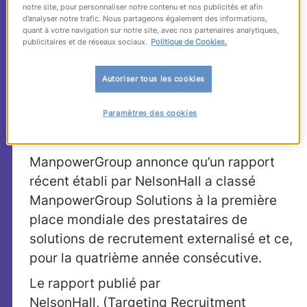
Solutions leader
notre site, pour personnaliser notre contenu et nos publicités et afin
d’analyser notre trafic. Nous partageons également des informations,
mondial des solutions
quant à votre navigation sur notre site, avec nos partenaires analytiques,
publicitaires et de réseaux sociaux.
Politique de Cookies.
de recrutement
Autoriser tous les cookies
externalisé pour la
4ème année d’affilée
Paramètres des cookies
ManpowerGroup annonce qu’un rapport
récent établi par NelsonHall a classé
ManpowerGroup Solutions à la première
place mondiale des prestataires de
solutions de recrutement externalisé et ce,
pour la quatrième année consécutive.
Le rapport publié par
NelsonHall, (Targeting Recruitment