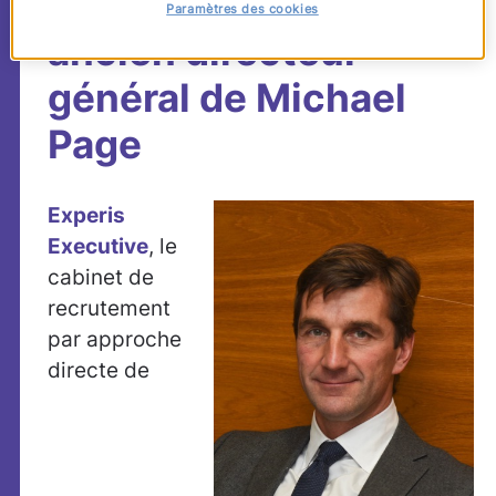
recrute Eric le Touzé,
Paramètres des cookies
ancien directeur
général de Michael
Page
Experis
Executive
, le
cabinet de
recrutement
par approche
directe de