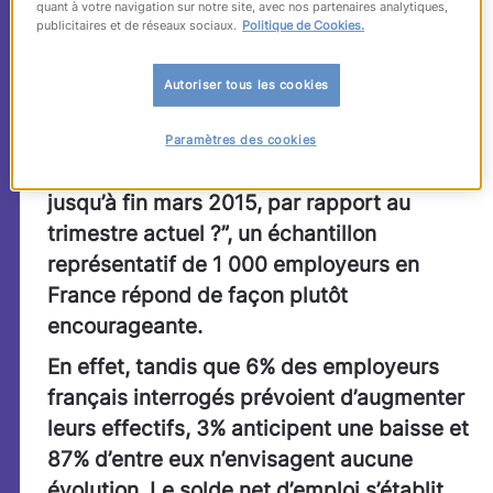
quant à votre navigation sur notre site, avec nos partenaires analytiques,
trimestre 2015
publicitaires et de réseaux sociaux.
Politique de Cookies.
Autoriser tous les cookies
A la question “Comment anticipez-vous
l’évolution des effectifs de votre
Paramètres des cookies
entreprise au cours du prochain trimestre,
jusqu’à fin mars 2015, par rapport au
trimestre actuel ?”, un échantillon
représentatif de 1 000 employeurs en
France répond de façon plutôt
encourageante.
En effet, tandis que 6% des employeurs
français interrogés prévoient d’augmenter
leurs effectifs, 3% anticipent une baisse et
87% d’entre eux n’envisagent aucune
évolution. Le solde net d’emploi s’établit