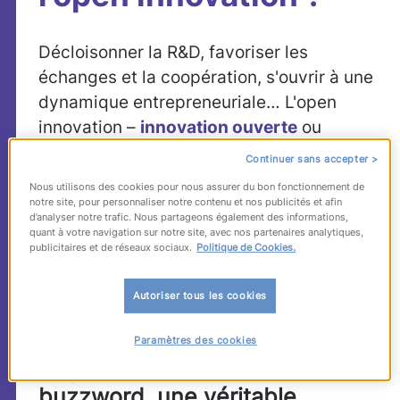
Décloisonner la R&D, favoriser les
échanges et la coopération, s'ouvrir à une
dynamique entrepreneuriale… L'open
innovation –
innovation ouverte
ou
innovation distribuée
– est une révolution
Continuer sans accepter >
dans le monde de l'entreprise et pousse
Nous utilisons des cookies pour nous assurer du bon fonctionnement de
les acteurs du marché à repenser leurs
notre site, pour personnaliser notre contenu et nos publicités et afin
d’analyser notre trafic. Nous partageons également des informations,
schémas organisationnels et à redéfinir le
quant à votre navigation sur notre site, avec nos partenaires analytiques,
publicitaires et de réseaux sociaux.
Politique de Cookies.
rôle des RH. Vous prenez le train en
marche ? Petit cours de rattrapage.
Autoriser tous les cookies
> Lire aussi :
Open innovation : 4 défis RH
pour changer la culture de l’entreprise
Paramètres des cookies
#OpenInno : au-delà du
buzzword, une véritable