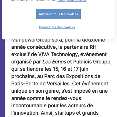
partenaire RH de la
2ème édition de VIVA
Autoriser tous les cookies
Technology
Paramètres des cookies
ManpowerGroup sera, pour la deuxième
année consécutive, le partenaire RH
exclusif de VIVA Technology, événement
organisé par
Les Echos
et Publicis Groupe,
qui se tiendra les 15, 16 et 17 juin
prochains, au Parc des Expositions de
Paris-Porte de Versailles. Cet événement
unique en son genre, s’est imposé en une
année comme le rendez-vous
incontournable pour les acteurs de
l'innovation. Ainsi, startups et grands