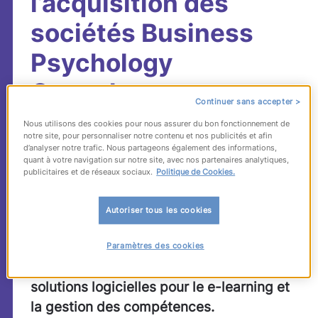
l’acquisition des
sociétés Business
Psychology
Consultants et
Continuer sans accepter >
Syfadis
Nous utilisons des cookies pour nous assurer du bon fonctionnement de
notre site, pour personnaliser notre contenu et nos publicités et afin
d’analyser notre trafic. Nous partageons également des informations,
quant à votre navigation sur notre site, avec nos partenaires analytiques,
Le Groupe Manpower renforce Manpower
publicitaires et de réseaux sociaux.
Politique de Cookies.
Nouvelles Compétences, sa filiale «
formation », en faisant l’acquisition des
Autoriser tous les cookies
sociétés Business Psychology
Consultants, spécialisée dans l’évaluation
Paramètres des cookies
du capital humain, et Syfadis, éditeur de
solutions logicielles pour le e-learning et
la gestion des compétences.