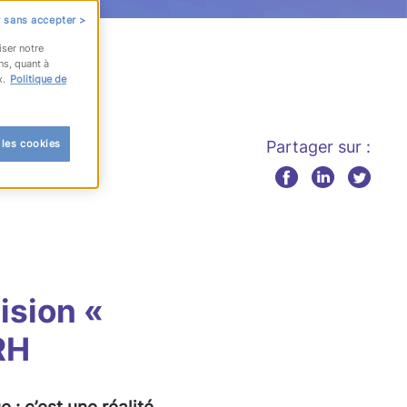
 sans accepter >
iser notre
ns, quant à
x.
Politique de
 les cookies
Partager sur :
ision «
RH