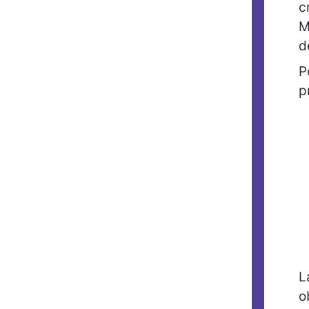
c
M
d
P
p
L
o