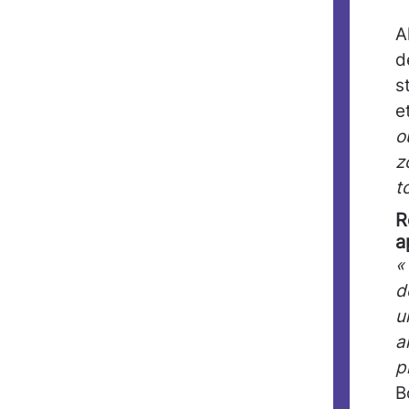
A
d
s
e
o
z
t
R
a
«
d
u
a
p
B