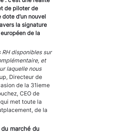
 : c’est une réalité
 de piloter de
e dote
d’un nouvel
avers la signature
 européen de la
 RH disponibles sur
complémentaire, et
ur laquelle nous
up, Directeur de
asion de la 31ieme
ouchez, CEO de
qui met toute la
utplacement, de la
e) du marché du