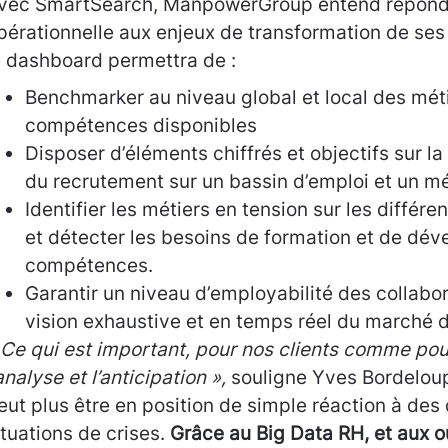
vec SmartSearch, ManpowerGroup entend répond
pérationnelle aux enjeux de transformation de ses 
e dashboard permettra de :
Benchmarker au niveau global et local des méti
compétences disponibles
Disposer d’éléments chiffrés et objectifs sur la
du recrutement sur un bassin d’emploi et un m
Identifier les métiers en tension sur les différe
et détecter les besoins de formation et de dé
compétences.
Garantir un niveau d’employabilité des collabo
vision exhaustive et en temps réel du marché d
 Ce qui est important, pour nos clients comme pour
’analyse et l’anticipation »,
souligne Yves Bordeloup
eut plus être en position de simple réaction à de
ituations de crises.
Grâce au Big Data RH, et aux o