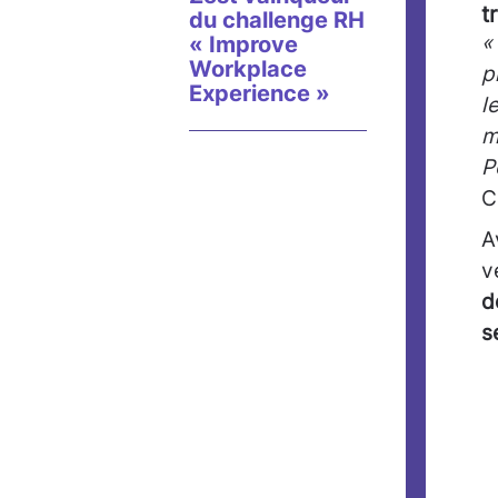
t
du challenge RH
«
« Improve
Workplace
p
Experience »
l
m
P
C
A
v
d
s