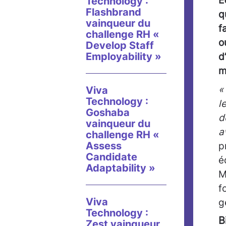
E
Technology :
Flashbrand
q
vainqueur du
f
challenge RH «
o
Develop Staff
Employability »
d
m
«
Viva
Technology :
l
Goshaba
d
vainqueur du
a
challenge RH «
Assess
p
Candidate
é
Adaptability »
M
f
Viva
g
Technology :
B
Zest vainqueur