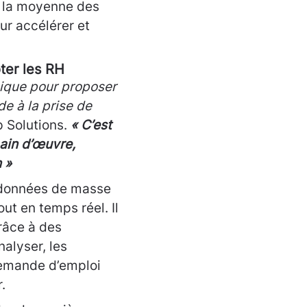
e la moyenne des
ur accélérer et
oter les RH
sique pour proposer
de à la prise de
 Solutions.
« C’est
main d’œuvre,
 »
s données de masse
ut en temps réel. Il
grâce à des
nalyser, les
 demande d’emploi
.