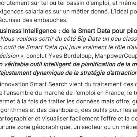
ecrutement sur tel ou tel bassin d’emploi, et mêm
xigences salariales sur un métier donné. L’idéal po
écuriser des embauches.
usiness Intelligence : de la Smart Data pour pil
 Nous voulons sortir du côté Big Data un peu clas
n outil de Smart Data qui joue vraiment le rôle d’ai
écision
», conclut Yves Bordeloup, ManpowerGoup
n véritable outil intelligent de planification de la 
’ajustement dynamique de la stratégie d’attraction
’innovation Smart Search vient du traitement de
e l’ensemble du marché de l’emploi en France, le to
ermet à la fois de traiter les données mais offre, 
lgorithmes et des dashboard, des outils pour les a
artographier et visualiser facilement l’offre et la
ur une zone géographique, un secteur ou un métier