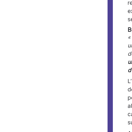
r
e
s
B
«
u
d
u
d
L
d
p
a
c
s