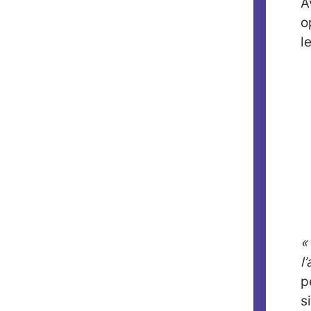
A
o
l
«
l
p
s