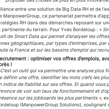
proposer des choses de plus en plus innovantes 
lliance entre une solution de Big Data RH et de l’
e ManpowerGroup, ce partenariat permettra d’app
tratégies RH dans des démarches reposant sur un
t pertinente du terrain. Pour Yves Bordeloup :
«
Sm
util de Smart Data qui permet d’analyser les offre
ones géographiques, par types d’entreprises, par
oute la France
et sur les bassins d’emploi qui recru
ecrutement : optimiser vos offres d’emplois, av
près !
 C’est un outil qui va permettre une analyse plus f
e définir une offre, identifier les mots clefs les plu
n indice de fiabilité sur ses offres. Et quand vous
nnonce de voir son taux de fonctionnement et d’op
résence sur les jobboards les plus pertinents »,
ex
ordeloup (ManpowerGroup Solutions), soulignant qu