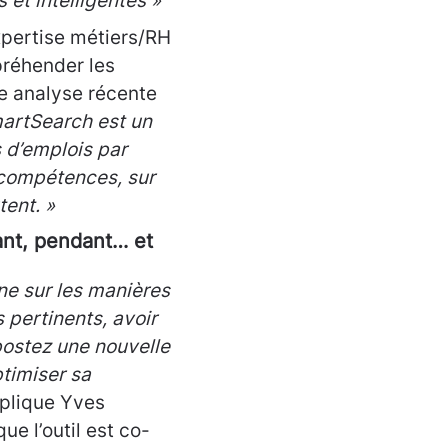
et intelligentes »
expertise métiers/RH
réhender les
e analyse récente
artSearch est un
s d’emplois par
 compétences, sur
tent. »
ant, pendant… et
ine sur les manières
s pertinents, avoir
 postez une nouvelle
timiser sa
plique Yves
e l’outil est co-