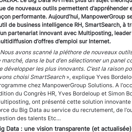
UREKA. Le Big Data RH n’est plus un sujet théorique
ue de nouveaux outils permettent d’appréhender et
açon performante. Aujourd’hui, ManpowerGroup s
util de business intelligence RH, SmartSearch, à tr
’un partenariat innovant avec Multiposting, leader
ultidiffusion d’offres d’emploi sur Internet.
 Nous avons scanné la pléthore de nouveaux outils
e marché, dans le but d’en sélectionner un panel 
e développer les plus innovants. C’est la raison po
vons choisi SmartSearch
», explique Yves Bordelo
rogramme chez ManpowerGroup Solutions. A l’occ
dition du Congrès HR, Yves Bordeloup et Simon B
ultiposting, ont présenté cette solution innovante 
orce du Big Data au service du recrutement, de l’o
estion des talents Etc…
ig Data : une vision transparente (et actualisé