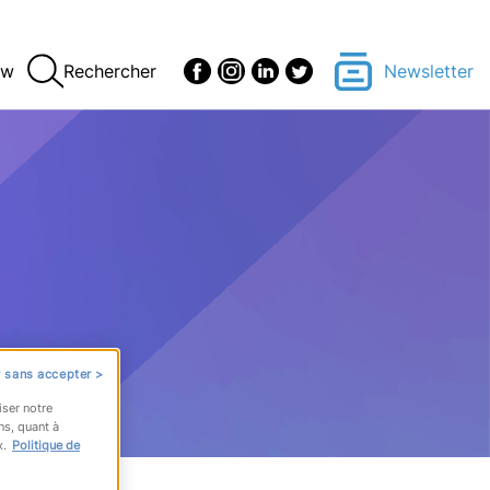
ew
Rechercher
Newsletter
 sans accepter >
iser notre
ns, quant à
x.
Politique de