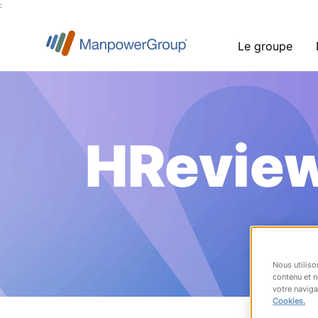
:
Le groupe
HRevie
Nous utiliso
contenu et n
votre naviga
Cookies.