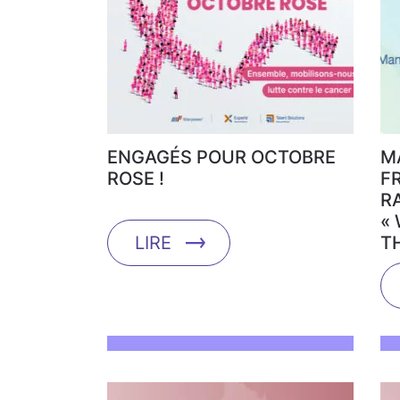
ENGAGÉS POUR OCTOBRE
M
ROSE !
F
R
«
LIRE
T