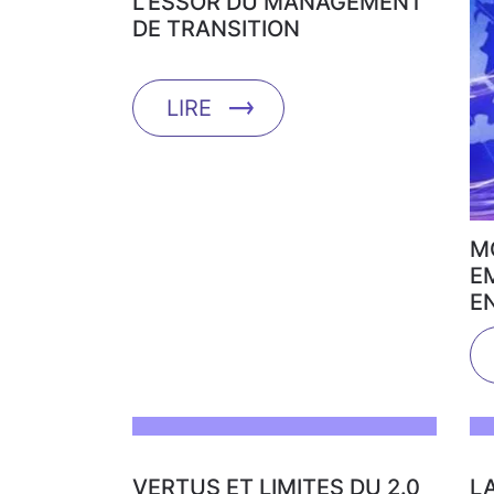
L’ESSOR DU MANAGEMENT
DE TRANSITION
LIRE
M
E
E
VERTUS ET LIMITES DU 2.0
L