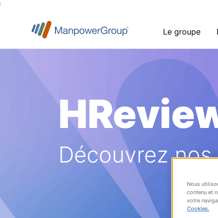
:
Le groupe
HRevie
Découvrez nos a
Nous utiliso
contenu et n
votre naviga
Cookies.