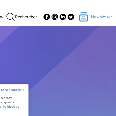
ew
Rechercher
Newsletter
 sans accepter >
iser notre
ns, quant à
x.
Politique de