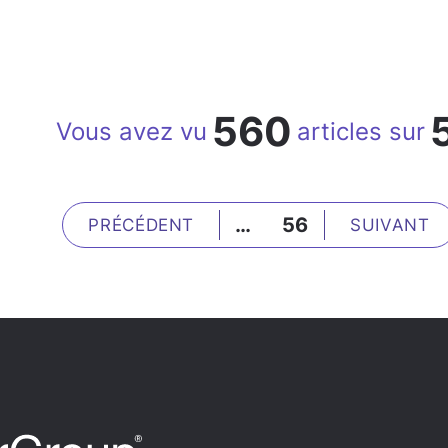
560
Vous avez vu
articles sur
…
56
PRÉCÉDENT
SUIVANT