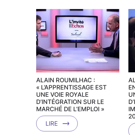
ALAIN ROUMILHAC :
A
« L’APPRENTISSAGE EST
E
UNE VOIE ROYALE
U
D’INTÉGRATION SUR LE
D
MARCHÉ DE L’EMPLOI »
I
2
LIRE