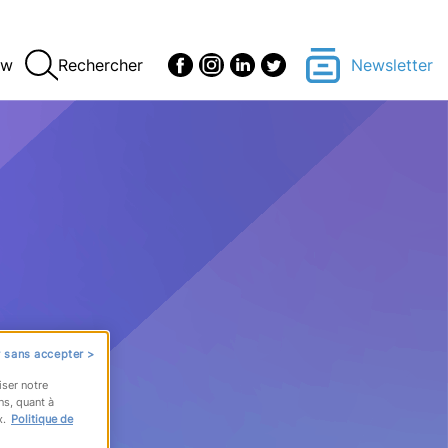
ew
Rechercher
Newsletter
 sans accepter >
iser notre
ns, quant à
x.
Politique de