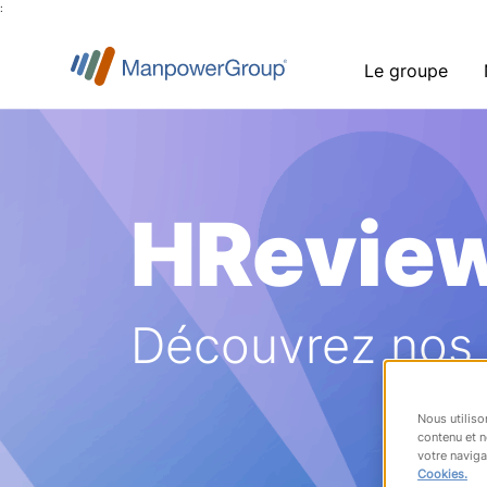
:
Le groupe
HRevie
Découvrez nos a
Nous utiliso
contenu et n
votre naviga
Cookies.