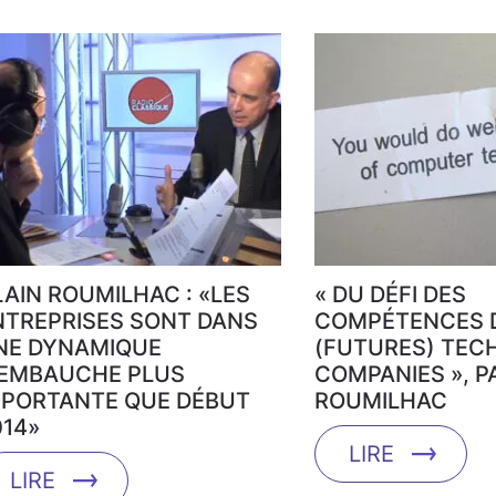
LAIN ROUMILHAC : «LES
« DU DÉFI DES
NTREPRISES SONT DANS
COMPÉTENCES 
NE DYNAMIQUE
(FUTURES) TEC
’EMBAUCHE PLUS
COMPANIES », P
MPORTANTE QUE DÉBUT
ROUMILHAC
014»
LIRE
LIRE