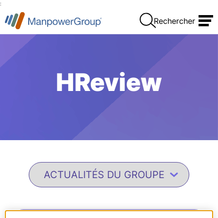
:
Rechercher
HReview