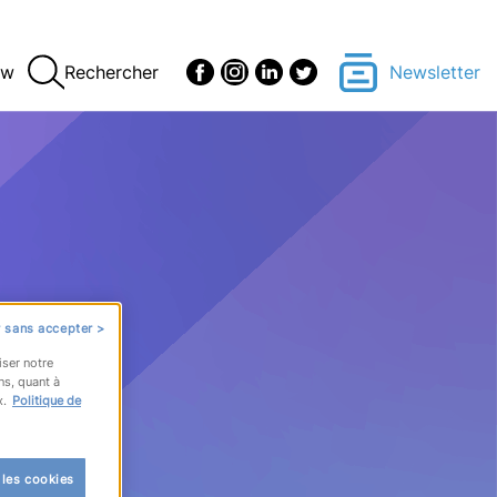
ew
Rechercher
Newsletter
 sans accepter >
iser notre
ns, quant à
x.
Politique de
 les cookies