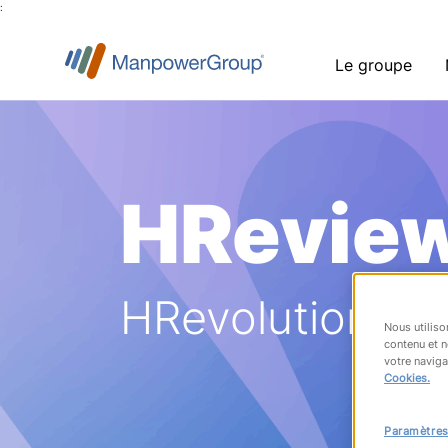
:
Le groupe
HRevie
HRevolution
Nous utiliso
contenu et n
votre naviga
Cookies.
Paramètres