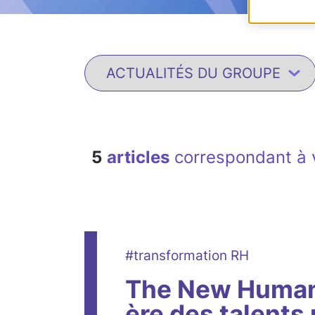
5
articles
correspondant à 
#transformation RH
The New Human 
ère des talents 