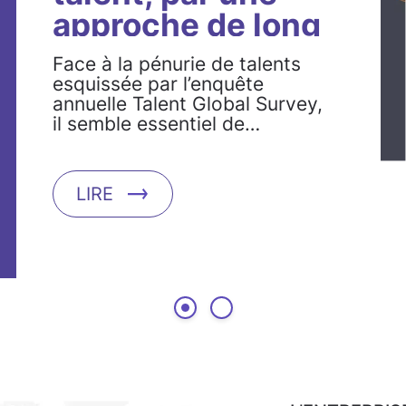
approche de long
terme du
Face à la pénurie de talents
recrutement et de
esquissée par l’enquête
annuelle Talent Global Survey,
la formation
il semble essentiel de…
LIRE