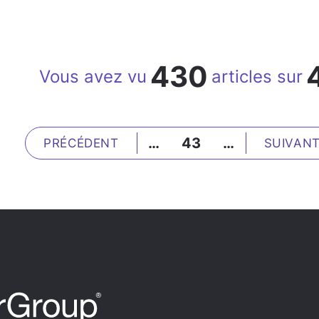
430
Vous avez vu
articles sur
…
43
…
PRÉCÉDENT
SUIVAN