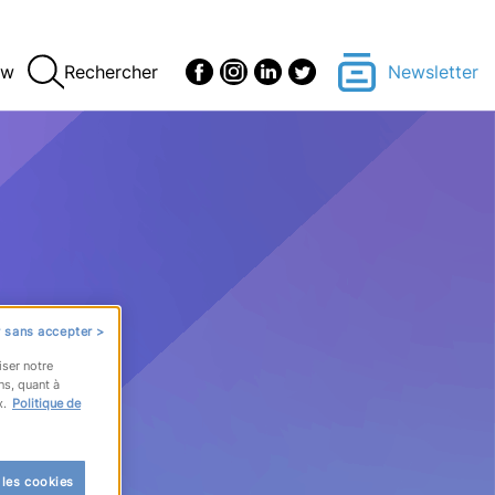
ew
Rechercher
Newsletter
 sans accepter >
iser notre
ns, quant à
x.
Politique de
 les cookies