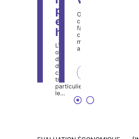
pénurie
On parle autant de tal
en
car les entreprises ont
faire face à deux
hausse
contraintes
majeures. Faire plus
L’écart entre les
avec…
offres et les
demandes
d’emploi s’est
LIRE
creusé au premier
trimestre 2011, en
particulier dans
le…
LIRE