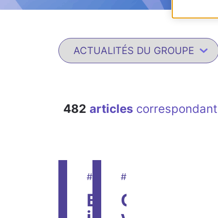
482
articles
correspondant 
#recrutement
#compétences
BTP et
Compétenc
industrie:
vs talent