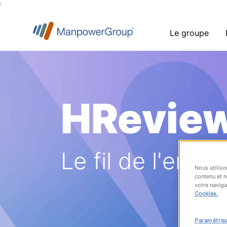
:
Le groupe
HRevie
Le fil de l'emplo
Nous utiliso
contenu et n
votre naviga
Cookies.
Paramètres