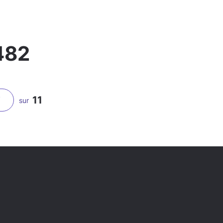
482
11
T
sur